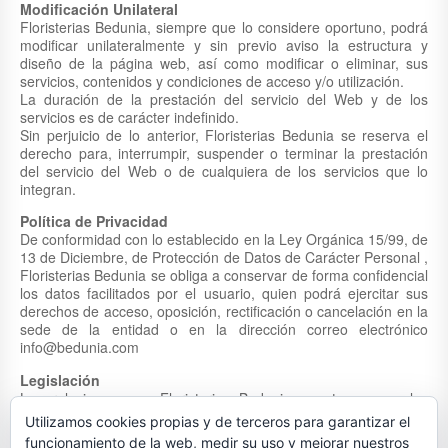
Modificación Unilateral
Floristerias Bedunia, siempre que lo considere oportuno, podrá
modificar unilateralmente y sin previo aviso la estructura y
diseño de la página web, así como modificar o eliminar, sus
servicios, contenidos y condiciones de acceso y/o utilización.
La duración de la prestación del servicio del Web y de los
servicios es de carácter indefinido.
Sin perjuicio de lo anterior, Floristerias Bedunia se reserva el
derecho para, interrumpir, suspender o terminar la prestación
del servicio del Web o de cualquiera de los servicios que lo
integran.
Política de Privacidad
De conformidad con lo establecido en la Ley Orgánica 15/99, de
13 de Diciembre, de Protección de Datos de Carácter Personal ,
Floristerias Bedunia se obliga a conservar de forma confidencial
los datos facilitados por el usuario, quien podrá ejercitar sus
derechos de acceso, oposición, rectificación o cancelación en la
sede de la entidad o en la dirección correo electrónico
info@bedunia.com
Legislación
Las relaciones que Floristerias Bedunia, mantenga con los
Usuarios de su web, derivadas de la información facilitada en
Utilizamos cookies propias y de terceros para garantizar el
estas páginas web, quedan sometidas a la legislación española,
funcionamiento de la web, medir su uso y mejorar nuestros