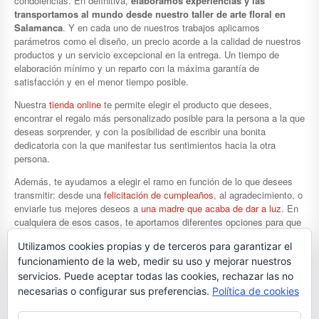
condolencias. En definitiva,
elaboramos experiencias y las
transportamos al mundo desde nuestro taller de arte floral en
Salamanca
. Y en cada uno de nuestros trabajos aplicamos
parámetros como el diseño, un precio acorde a la calidad de nuestros
productos y un servicio excepcional en la entrega. Un tiempo de
elaboración mínimo y un reparto con la máxima garantía de
satisfacción y en el menor tiempo posible.
Nuestra
tienda online
te permite elegir el producto que desees,
encontrar el regalo más personalizado posible para la persona a la que
deseas sorprender, y con la posibilidad de escribir una bonita
dedicatoria con la que manifestar tus sentimientos hacia la otra
persona.
Además, te ayudamos a elegir el ramo en función de lo que desees
transmitir: desde una
felicitación de cumpleaños
, al agradecimiento, o
enviarle tus mejores deseos a
una madre que acaba de dar a luz
. En
cualquiera de esos casos, te aportamos diferentes opciones para que
elijas la que mejor se adapte a tus gustos y a tu bolsillo.
Utilizamos cookies propias y de terceros para garantizar el
Creado el
31 julio, 2018
en
Noticias
funcionamiento de la web, medir su uso y mejorar nuestros
Tagged as
enviar flores en Salamanca
,
envío de flores a Salamanca
,
servicios. Puede aceptar todas las cookies, rechazar las no
Flores en Salamanca
,
flores online
,
flores online Salamanca
,
necesarias o configurar sus preferencias.
Política de cookies
floristería
,
Floristería en Salamanca