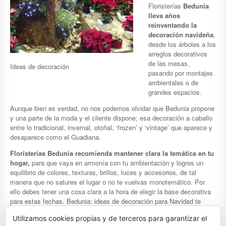
Floristerías
Bedunia
lleva años
reinventando la
decoración navideña
,
desde los árboles a los
arreglos decorativos
de las mesas,
Ideas de decoración
pasando por montajes
ambientales o de
grandes espacios.
Aunque bien es verdad, no nos podemos olvidar que Bedunia propone
y una parte de la moda y el cliente dispone; esa decoración a caballo
entre lo tradicional, invernal, otoñal, ‘frozen’ y ‘vintage’ que aparece y
desaparece como el Guadiana.
Floristerías Bedunia recomienda mantener clara la temática en tu
hogar,
para que vaya en armonía con tu ambientación y logres un
equilibrio de colores, texturas, brillos, luces y accesorios, de tal
manera que no satures el lugar o no te vuelvas monotemático. Por
ello debes tener una cosa clara a la hora de elegir la base decorativa
para estas fechas. Bedunia: ideas de decoración para Navidad te
servirá de ayuda. O al menos eso pretendemos.
Utilizamos cookies propias y de terceros para garantizar el