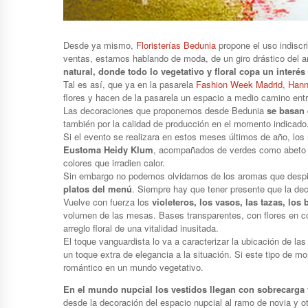
Desde ya mismo,
Floristerías Bedunia
propone el uso indiscr
ventas, estamos hablando de moda, de un giro drástico del am
natural, donde todo lo vegetativo y floral copa un inter
Tal es así, que ya en la pasarela
Fashion Week Madrid
,
Hann
flores y hacen de la pasarela un espacio a medio camino entr
Las decoraciones que proponemos desde Bedunia
se basan 
también por la calidad de producción en el momento indicado
Si el evento se realizara en estos meses últimos de año, los
Eustoma Heidy Klum
, acompañados de verdes como abeto Bl
colores que irradien calor.
Sin embargo no podemos olvidarnos de los aromas que despi
platos del menú
. Siempre hay que tener presente que la de
Vuelve con fuerza los
violeteros, los vasos, las tazas, los
volumen de las mesas. Bases transparentes, con flores en co
arreglo floral de una vitalidad inusitada.
El toque vanguardista lo va a caracterizar la ubicación de la
un toque extra de elegancia a la situación. Si este tipo d
romántico en un mundo vegetativo.
En el mundo nupcial los vestidos llegan con sobrecarga v
desde la decoración del espacio nupcial al ramo de novia y 