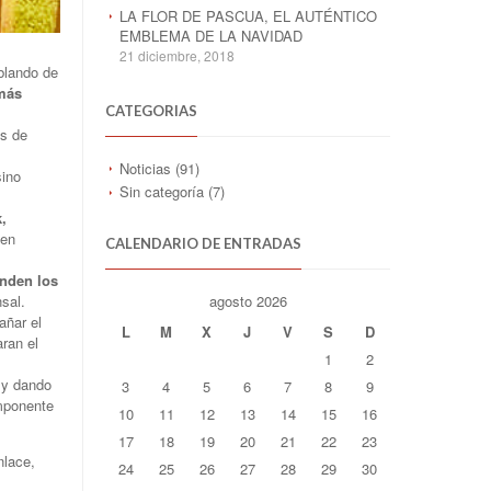
LA FLOR DE PASCUA, EL AUTÉNTICO
EMBLEMA DE LA NAVIDAD
21 diciembre, 2018
blando de
más
CATEGORIAS
os de
Noticias
(91)
sino
Sin categoría
(7)
,
 en
CALENDARIO DE ENTRADAS
enden los
agosto 2026
sal.
añar el
L
M
X
J
V
S
D
ran el
1
2
o y dando
3
4
5
6
7
8
9
omponente
10
11
12
13
14
15
16
17
18
19
20
21
22
23
nlace,
24
25
26
27
28
29
30