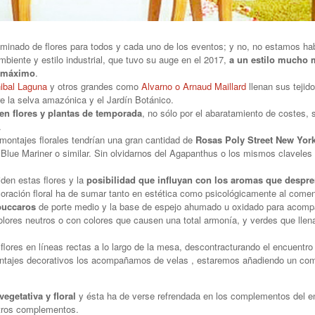
iminado de flores para todos y cada uno de los eventos; y no, no estamos ha
biente y estilo industrial, que tuvo su auge en el 2017,
a un estilo mucho 
és máximo
.
ibal Laguna
y otros grandes como
Alvarno o Arnaud Maillard
llenan sus tejid
e la selva amazónica y el Jardín Botánico.
en flores y plantas de temporada
, no sólo por el abaratamiento de costes, 
.
 montajes florales tendrían una gran cantidad de
Rosas Poly Street New York
ue Mariner o similar. Sin olvidarnos del Agapanthus o los mismos claveles
den estas flores y la
posibilidad que influyan con los aromas que despr
coración floral ha de sumar tanto en estética como psicológicamente al comen
 buccaros
de porte medio y la base de espejo ahumado u oxidado para acomp
lores neutros o con colores que causen una total armonía, y verdes que llena
s flores en líneas rectas a lo largo de la mesa, descontracturando el encuentr
e montajes decorativos los acompañamos de velas , estaremos añadiendo un c
egetativa y floral
y ésta ha de verse refrendada en los complementos del e
otros complementos.